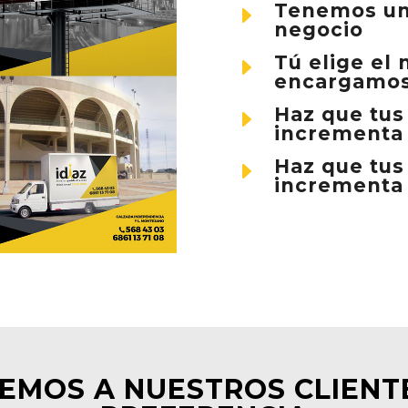
Tenemos un 
E
negocio
Tú elige el
E
encargamos
Haz que tus
E
incrementa 
Haz que tus 
E
incrementa 
MOS A NUESTROS CLIENT