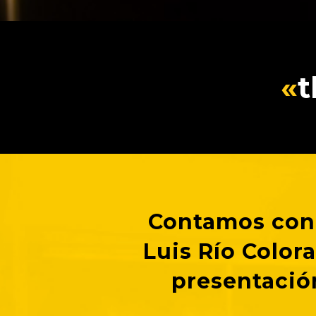
«
t
Contamos con 
Luis Río Color
presentació