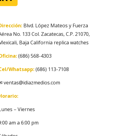
Dirección:
Blvd. López Mateos y Fuerza
Aérea No. 133 Col. Zacatecas, C.P. 21070,
Mexicali, Baja California
replica watches
Oficina:
(686) 568-4303
Cel/Whatsapp:
(686) 113-7108
✉
ventas@idiazmedios.com
Horario:
Lunes – Viernes
9:00 am a 6:00 pm