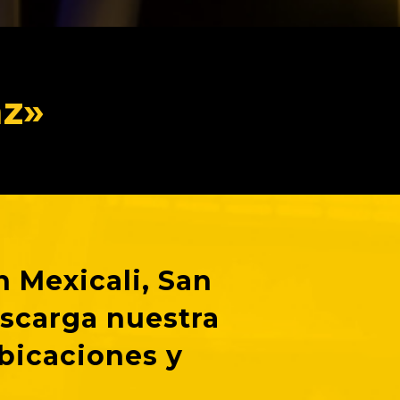
az»
 Mexicali, San
escarga nuestra
bicaciones y