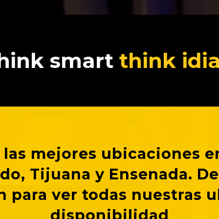
hink smart
think idi
las mejores ubicaciones en
ado, Tijuana y Ensenada. D
n para ver todas nuestras u
disponibilidad