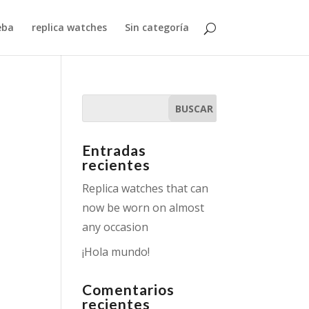
eba
replica watches
Sin categoría
Entradas
recientes
Replica watches that can
now be worn on almost
any occasion
¡Hola mundo!
Comentarios
recientes