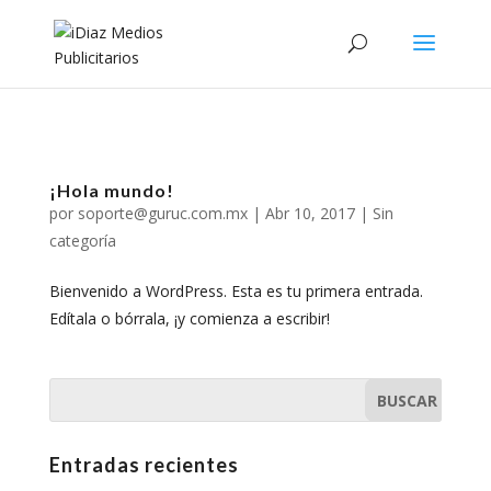
replica watches uk
¡Hola mundo!
por
soporte@guruc.com.mx
|
Abr 10, 2017
|
Sin
categoría
Bienvenido a WordPress. Esta es tu primera entrada.
Edítala o bórrala, ¡y comienza a escribir!
Entradas recientes